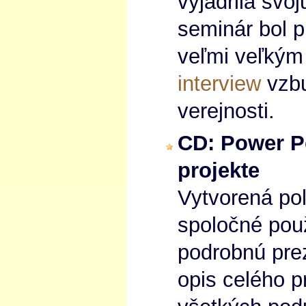
vyjadrila svo
seminár bol p
veľmi veľkým
interview
vzbu
verejnosti.
CD: Power Po
projekte
Vytvorená po
spoločné pou
podrobnú prez
opis celého p