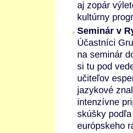
aj zopár výle
kultúrny prog
Seminár v Ry
Účastníci Grun
na seminár do
si tu pod ve
učiteľov esper
jazykové znal
intenzívne pr
skúšky podľa
európskeho r