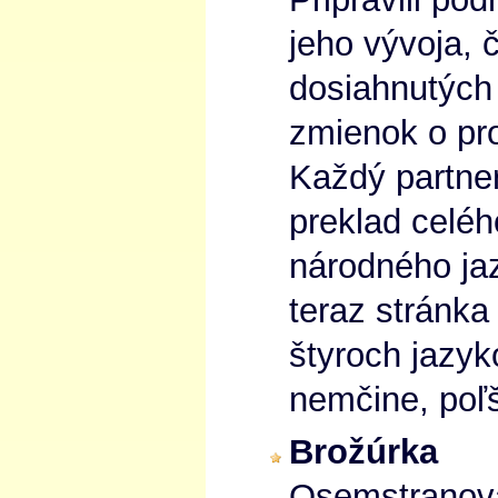
jeho vývoja, 
dosiahnutých 
zmienok o pr
Každý partne
preklad celé
národného ja
teraz stránka
štyroch jazyk
nemčine, poľš
Brožúrka
Osemstranová