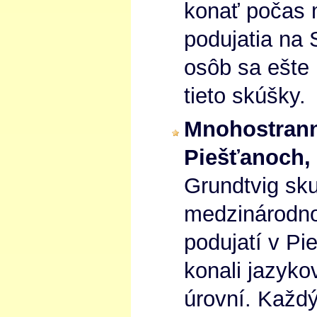
konať počas
podujatia na
osôb sa ešte 
tieto skúšky.
Mnohostranné
Piešťanoch,
Grundtvig sku
medzinárodn
podujatí v P
konali jazyko
úrovní. Každý