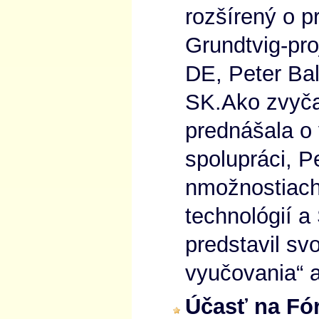
rozšírený o p
Grundtvig-pro
DE, Peter Ba
SK.Ako zvyča
prednášala o
spolupráci, P
nmožnostiach 
technológií 
predstavil sv
vyučovania“ 
Účasť na Fór