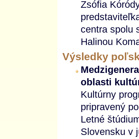
Zsófia Kóród
predstaviteľ
centra spolu 
Halinou Koma
Výsledky poľsk
Medzigenera
oblasti kultú
Kultúrny prog
pripravený p
Letné štúdiu
Slovensku v j