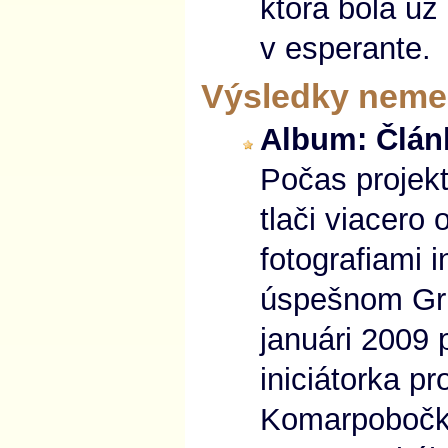
ktorá bola u
v esperante.
Výsledky neme
Album: Člán
Počas projekt
tlači viacero
fotografiami 
úspešnom Gru
januári 2009 
iniciátorka pr
Komarpoboč