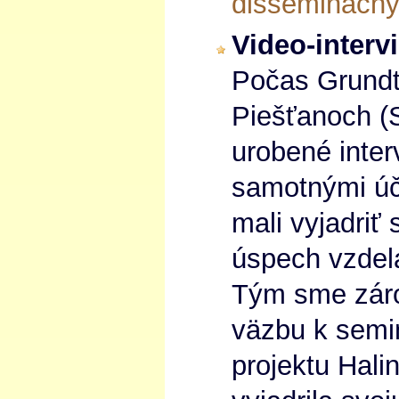
disseminačnýc
Video-interv
Počas Grundt
Piešťanoch (
urobené inter
samotnými úč
mali vyjadriť
úspech vzdelá
Tým sme záro
väzbu k semin
projektu Hal