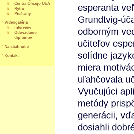
Centra Oficejo UEA
esperanta ve
Rytro
Piešťany
Grundtvig-úča
*
Videogaléria
Interview
odborným ve
Odovzdanie
diplomov
učiteľov espe
*
Na stiahnutie
solídne jazyk
*
Kontakt
miera motivác
uľahčovala uč
Vyučujúci apl
metódy prisp
generácii, vď
dosiahli dobr