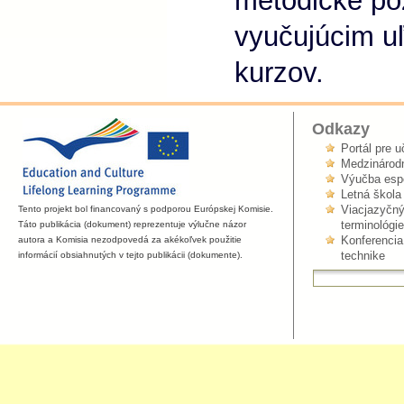
metodické po
vyučujúcim uľ
kurzov.
Odkazy
Portál pre u
Medzinárodn
Výučba espe
Letná škola
Viacjazyčný
Tento projekt bol financovaný s podporou Európskej Komisie.
terminológie
Táto publikácia (dokument) reprezentuje výlučne názor
Konferencia
autora a Komisia nezodpovedá za akékoľvek použitie
technike
informácií obsiahnutých v tejto publikácii (dokumente).