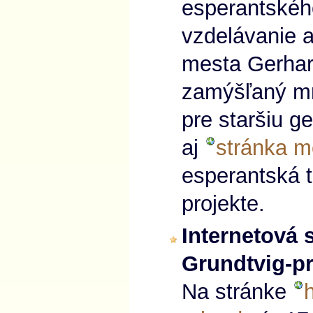
esperantskéh
vzdelávanie a
mesta Gerhard
zamýšľaný mn
pre staršiu g
aj
stránka m
esperantská tl
projekte.
Internetová 
Grundtvig-pr
Na stránke