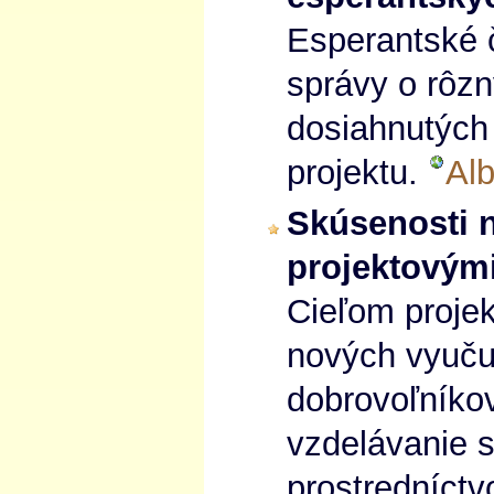
Esperantské č
správy o rôz
dosiahnutých
projektu.
Al
Skúsenosti 
projektovým
Cieľom projek
nových vyučuj
dobrovoľníkov
vzdelávanie 
prostredníct