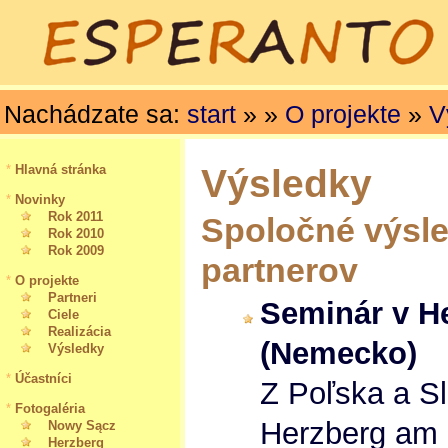
Nachádzate sa:
start
»
»
O projekte
»
V
Výsledky
*
Hlavná stránka
*
Novinky
Rok 2011
Spoločné výsl
Rok 2010
Rok 2009
partnerov
*
O projekte
Partneri
Seminár v H
Ciele
Realizácia
(Nemecko)
Výsledky
*
Účastníci
Z Poľska a Sl
*
Fotogaléria
Herzberg am 
Nowy Sącz
Herzberg