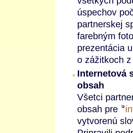
všetkých podu
úspechov poč
partnerskej 
farebným fot
prezentácia u
o zážitkoch z
Internetová s
obsah
Všetci partner
obsah pre
i
vytvorenú sl
Pripravili pod