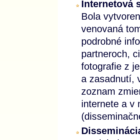
Internetová 
Bola vytvore
venovaná tom
podrobné info
partneroch, c
fotografie z 
a zasadnutí, 
zoznam zmien
internete a v
(disseminačné
Disseminácia