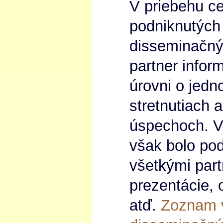
V priebehu ce
podniknutých
disseminačnýc
partner infor
úrovni o jedn
stretnutiach 
úspechoch. Ve
však bolo po
všetkými part
prezentácie,
atď.
Zoznam 