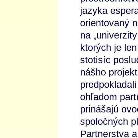
jazyka espera
orientovaný n
na „univerzity
ktorých je le
stotisíc posl
nášho projekt
predpokladali
ohľadom part
prinášajú ovo
spoločných p
Partnerstva 