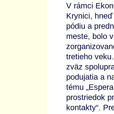
V rámci Ekon
Krynici, hneď
pódiu a pred
meste, bolo 
zorganizovan
tretieho veku
zväz spolupra
podujatia a n
tému „Espera
prostriedok 
kontakty“. Pre