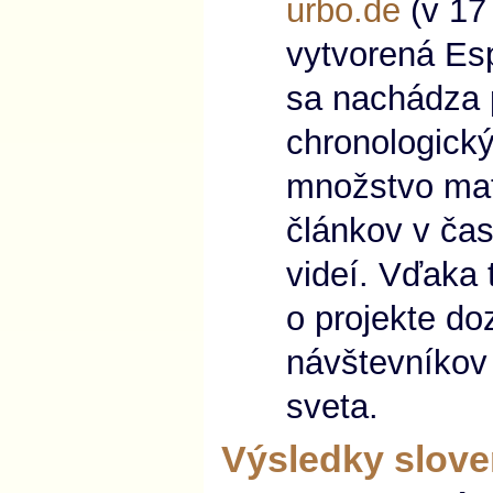
urbo.de
(v 17 
vytvorená Es
sa nachádza p
chronologický
množstvo mat
článkov v čas
videí. Vďaka
o projekte doz
návštevníkov 
sveta.
Výsledky slove