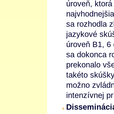
úroveň, ktorá
najvhodnejšia
sa rozhodla z
jazykové skúšk
úroveň B1, 6
sa dokonca r
prekonalo vš
takéto skúšky
možno zvládn
intenzívnej pr
Disseminácia