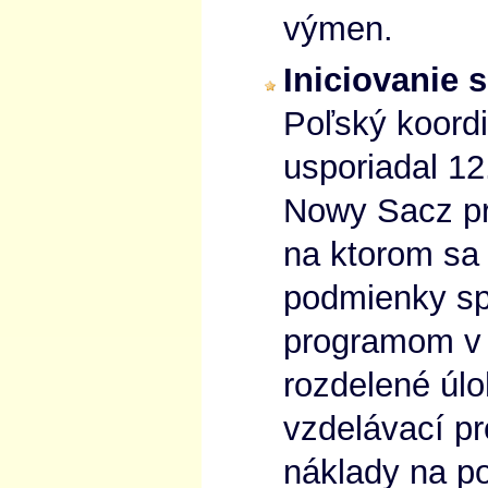
výmen.
Iniciovanie 
Poľský koordi
usporiadal 1
Nowy Sacz pr
na ktorom sa
podmienky sp
programom v 
rozdelené úlo
vzdelávací p
náklady na po