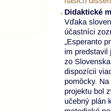
našich dissem
Didaktické m
Vďaka sloven
účastníci zoz
„Esperanto p
im predstavil
zo Slovenska.
dispozícii via
pomôcky. Na i
projektu bol 
učebný plán k