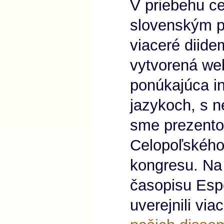
V priebehu ce
slovenským p
viaceré diide
vytvorená we
ponúkajúca in
jazykoch, s 
sme prezentov
Celopoľského
kongresu. Na
časopisu Esp
uverejnili via