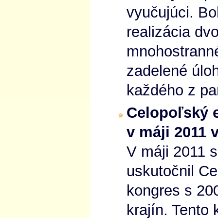
vyučujúci. Bo
realizácia dv
mnohostrannéh
zadelené úlo
každého z par
Celopoľský 
v máji 2011
V máji 2011 
uskutočnil C
kongres s 20
krajín. Tento